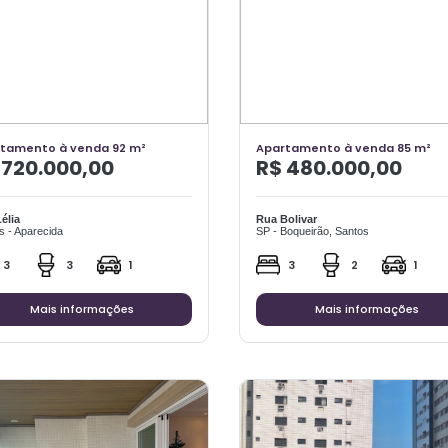
tamento à venda 92 m²
Apartamento à venda 85 m²
 720.000,00
R$ 480.000,00
élia
Rua Bolivar
s - Aparecida
SP - Boqueirão, Santos
3
3
1
3
2
1
Mais informações
Mais informações