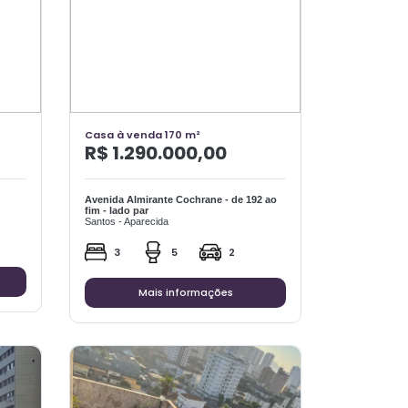
Casa à venda 170 m²
R$ 1.290.000,00
Avenida Almirante Cochrane - de 192 ao
fim - lado par
Santos - Aparecida
3
5
2
Mais informações