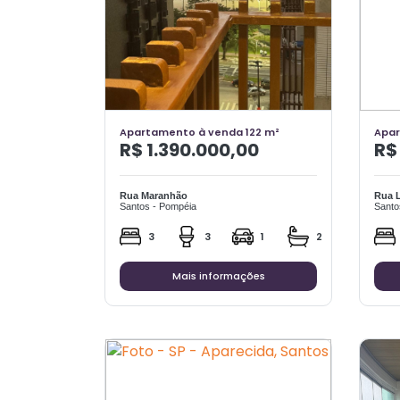
Apartamento à venda 122 m²
Apar
R$ 1.390.000,00
R$
Rua Maranhão
Rua L
Santos - Pompéia
Santo
3
3
1
2
Mais informações