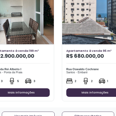
tamento à venda 199 m²
Apartamento à venda 95 m²
 2.900.000,00
R$ 680.000,00
da Rei Alberto I
Rua Oswaldo Cochrane
s - Ponta da Praia
Santos - Embaré
3
5
3
2
2
1
Mais informações
Mais informações