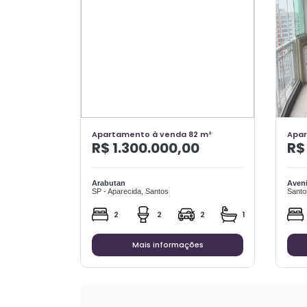
Apartamento à venda 82 m²
Apar
R$ 1.300.000,00
R$
Arabutan
Aveni
SP - Aparecida, Santos
Santo
2
2
2
1
Mais informações