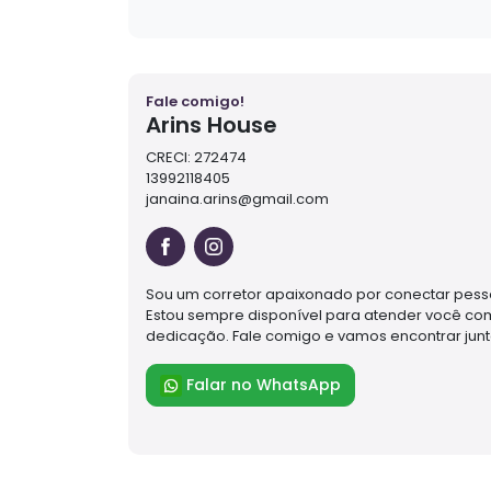
Fale comigo!
Arins House
CRECI: 272474
13992118405
janaina.arins@gmail.com
Sou um corretor apaixonado por conectar pesso
Estou sempre disponível para atender você co
dedicação. Fale comigo e vamos encontrar junto
Falar no WhatsApp